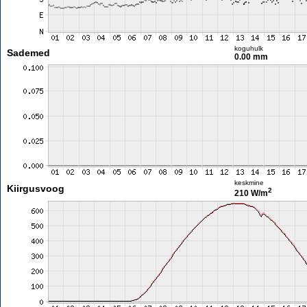
koguhulk
Sademed
0.00 mm
keskmine
Kiirgusvoog
2
210 W/m