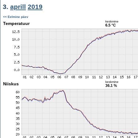
3.
aprill
2019
<< Eelmine päev
keskmine
Temperatuur
6.5 °C
keskmine
Niiskus
36.1 %