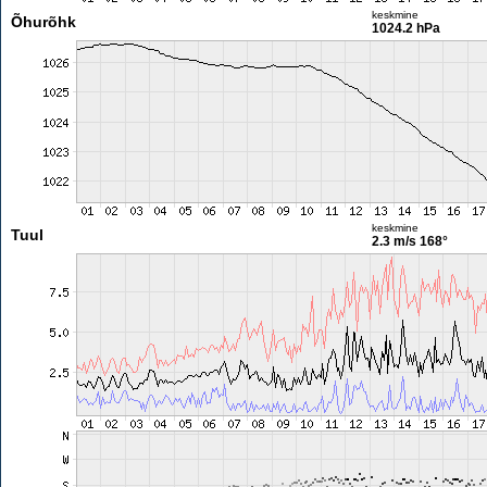
keskmine
Õhurõhk
1024.2 hPa
keskmine
Tuul
2.3 m/s
168°