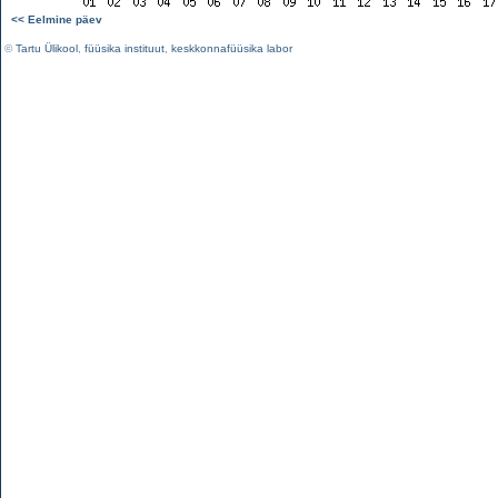
<< Eelmine päev
©
Tartu Ülikool
,
füüsika instituut
,
keskkonnafüüsika labor