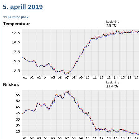
5.
aprill
2019
<< Eelmine päev
keskmine
Temperatuur
7.9 °C
keskmine
Niiskus
37.4 %