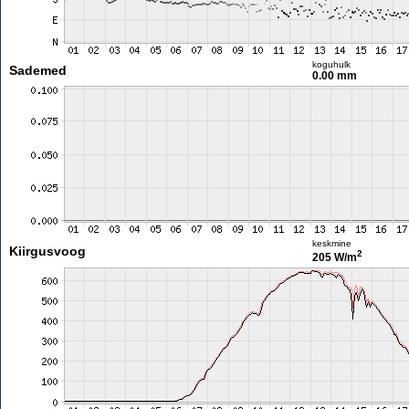
koguhulk
Sademed
0.00 mm
keskmine
Kiirgusvoog
2
205 W/m