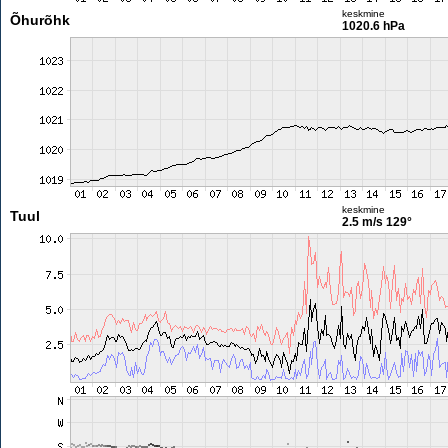
keskmine
Õhurõhk
1020.6 hPa
keskmine
Tuul
2.5 m/s
129°