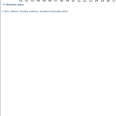
<< Eelmine päev
©
Tartu Ülikool
,
füüsika instituut
,
keskkonnafüüsika labor