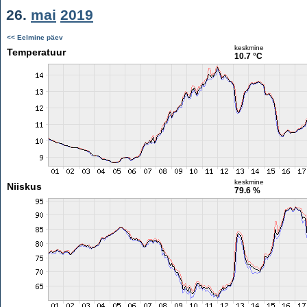
26.
mai
2019
<< Eelmine päev
keskmine
Temperatuur
10.7 °C
keskmine
Niiskus
79.6 %