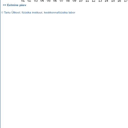
<< Eelmine päev
©
Tartu Ülikool
,
füüsika instituut
,
keskkonnafüüsika labor