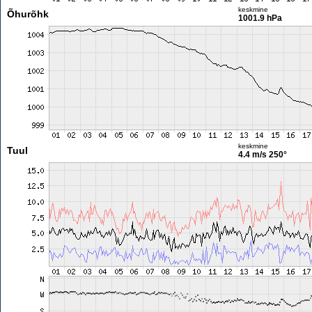
keskmine
Õhurõhk
1001.9 hPa
keskmine
Tuul
4.4 m/s
250°