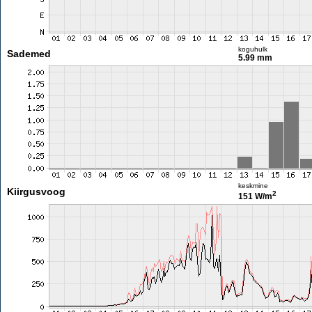
koguhulk
Sademed
5.99 mm
keskmine
Kiirgusvoog
2
151 W/m