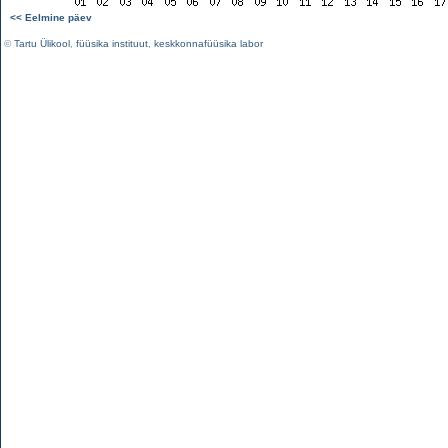
<< Eelmine päev
©
Tartu Ülikool
,
füüsika instituut
,
keskkonnafüüsika labor