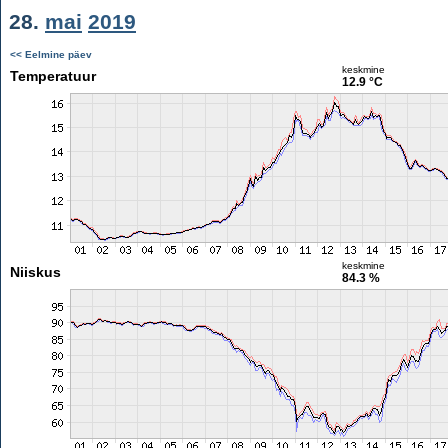
28.
mai
2019
<< Eelmine päev
keskmine
Temperatuur
12.9 °C
keskmine
Niiskus
84.3 %