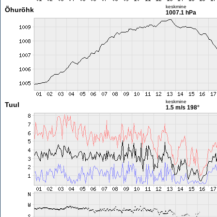
keskmine
Õhurõhk
1007.1 hPa
keskmine
Tuul
1.5 m/s
198°