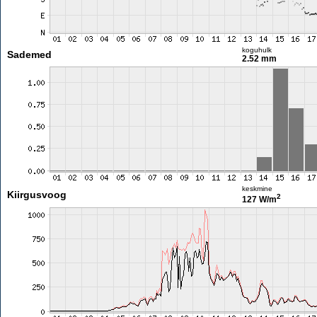
koguhulk
Sademed
2.52 mm
keskmine
Kiirgusvoog
2
127 W/m