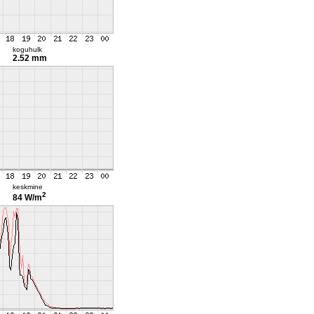
koguhulk
2.52 mm
keskmine
2
84 W/m