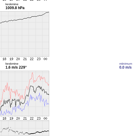
keskmine
1009.8 hPa
keskmine
miinimum
1.6 m/s
229°
0.0 m/s