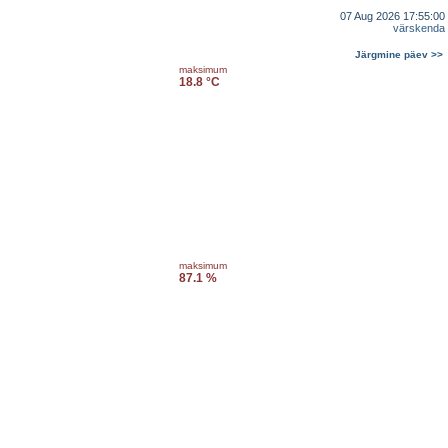
07 Aug 2026 17:55:00
värskenda
Järgmine päev >>
maksimum
18.8 °C
maksimum
87.1 %