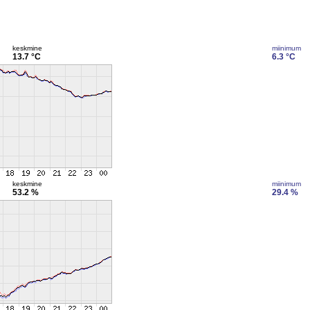
keskmine
miinimum
13.7 °C
6.3 °C
keskmine
miinimum
53.2 %
29.4 %