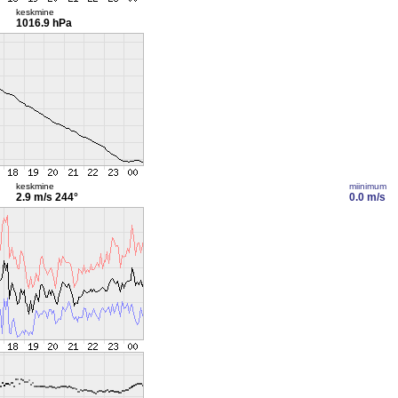
keskmine
1016.9 hPa
keskmine
miinimum
2.9 m/s
244°
0.0 m/s