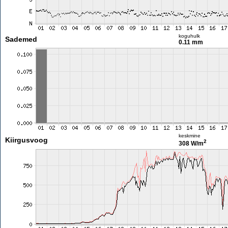
koguhulk
Sademed
0.11 mm
keskmine
Kiirgusvoog
2
308 W/m