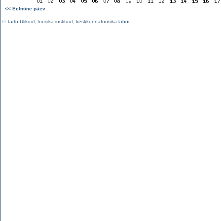
<< Eelmine päev
©
Tartu Ülikool
,
füüsika instituut
,
keskkonnafüüsika labor