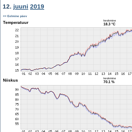
12.
juuni
2019
<< Eelmine päev
keskmine
Temperatuur
18.3 °C
keskmine
Niiskus
70.1 %