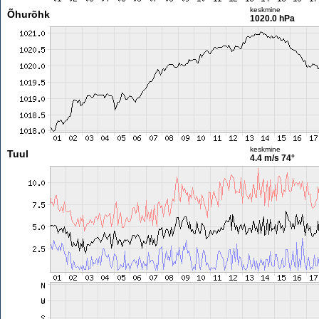
keskmine
Õhurõhk
1020.0 hPa
keskmine
Tuul
4.4 m/s
74°