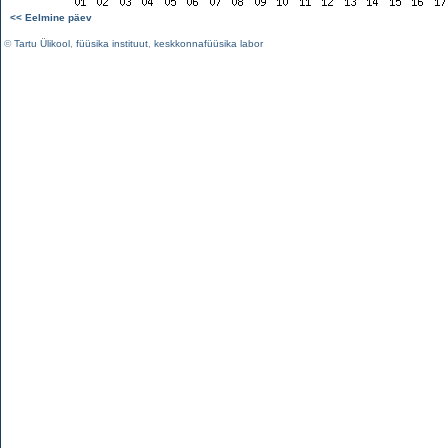
<< Eelmine päev
©
Tartu Ülikool
,
füüsika instituut
,
keskkonnafüüsika labor