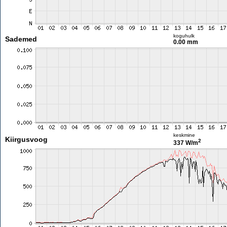
koguhulk
Sademed
0.00 mm
keskmine
Kiirgusvoog
2
337 W/m