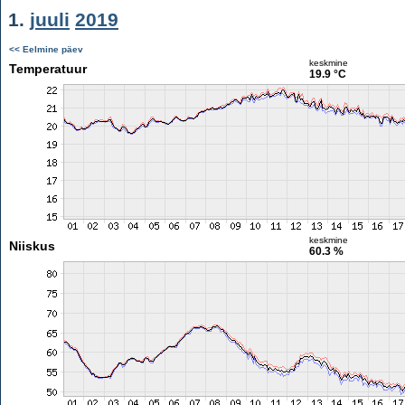
1.
juuli
2019
<< Eelmine päev
keskmine
Temperatuur
19.9 °C
keskmine
Niiskus
60.3 %