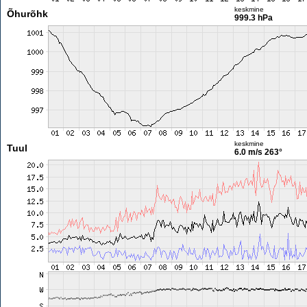
keskmine
Õhurõhk
999.3 hPa
keskmine
Tuul
6.0 m/s
263°