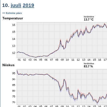
10.
juuli
2019
<< Eelmine päev
keskmine
Temperatuur
13.7 °C
keskmine
Niiskus
83.7 %