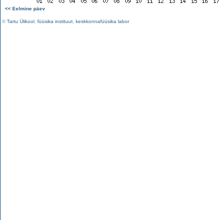
<< Eelmine päev
©
Tartu Ülikool
,
füüsika instituut
,
keskkonnafüüsika labor