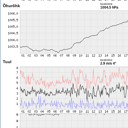
keskmine
Õhurõhk
1004.5 hPa
keskmine
Tuul
2.9 m/s
4°