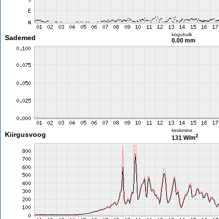
koguhulk
Sademed
0.00 mm
keskmine
Kiirgusvoog
2
131 W/m