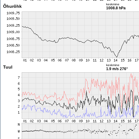
keskmine
Õhurõhk
1008.8 hPa
keskmine
Tuul
1.9 m/s
276°