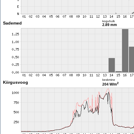
koguhulk
Sademed
2.89 mm
keskmine
Kiirgusvoog
2
204 W/m