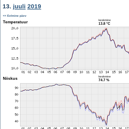
13.
juuli
2019
<< Eelmine päev
keskmine
Temperatuur
13.8 °C
keskmine
Niiskus
74.7 %