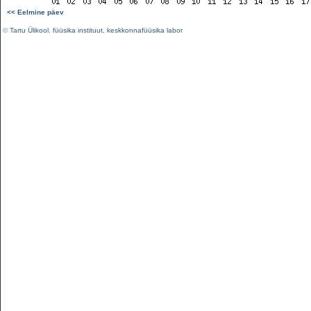
<< Eelmine päev
©
Tartu Ülikool
,
füüsika instituut
,
keskkonnafüüsika labor