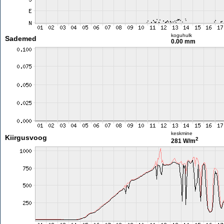
koguhulk
Sademed
0.00 mm
keskmine
Kiirgusvoog
2
281 W/m