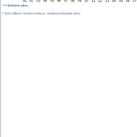
<< Eelmine päev
©
Tartu Ülikool
,
füüsika instituut
,
keskkonnafüüsika labor