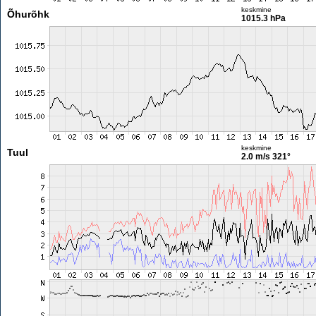
keskmine
Õhurõhk
1015.3 hPa
keskmine
Tuul
2.0 m/s
321°