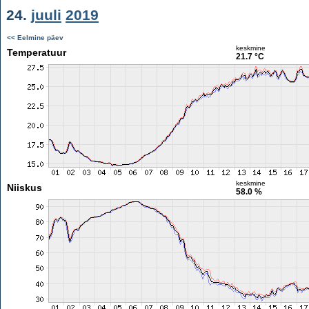
24.
juuli
2019
<< Eelmine päev
keskmine
Temperatuur
21.7 °C
keskmine
Niiskus
58.0 %