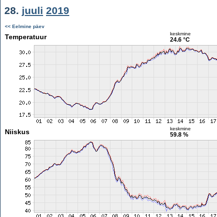
28.
juuli
2019
<< Eelmine päev
keskmine
Temperatuur
24.6 °C
keskmine
Niiskus
59.8 %