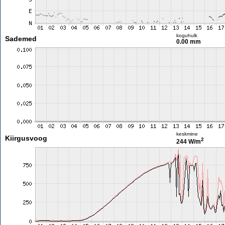
koguhulk
Sademed
0.00 mm
keskmine
Kiirgusvoog
2
244 W/m