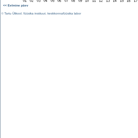
<< Eelmine päev
©
Tartu Ülikool
,
füüsika instituut
,
keskkonnafüüsika labor