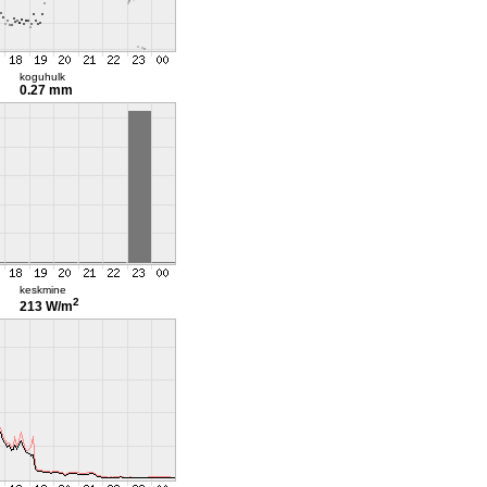
koguhulk
0.27 mm
keskmine
2
213 W/m