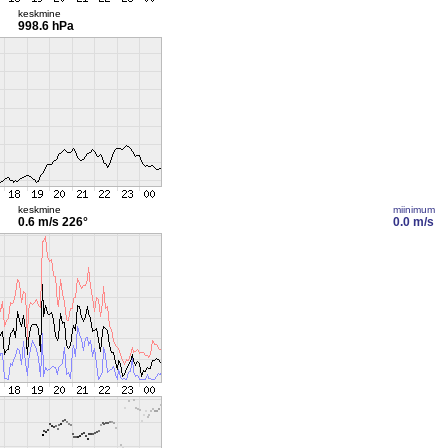
keskmine
998.6 hPa
keskmine
miinimum
0.6 m/s
226°
0.0 m/s