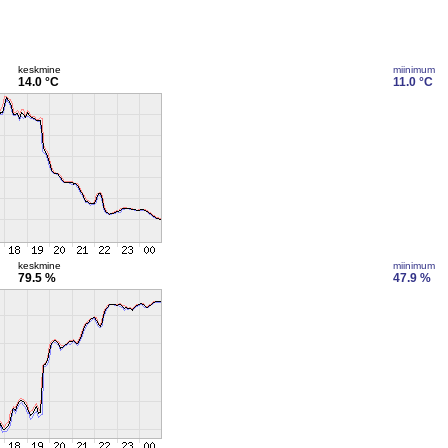
keskmine
miinimum
14.0 °C
11.0 °C
keskmine
miinimum
79.5 %
47.9 %