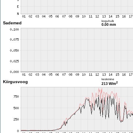
koguhulk
Sademed
0.00 mm
keskmine
Kiirgusvoog
2
213 W/m