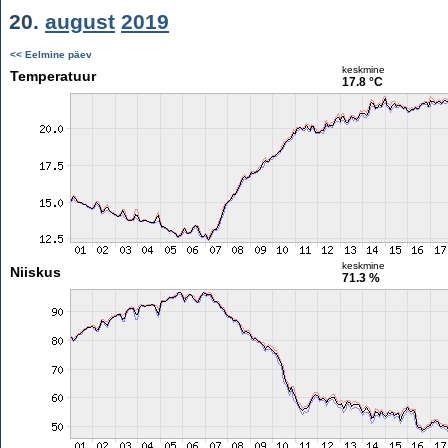
20.
august
2019
<< Eelmine päev
keskmine
Temperatuur
17.8 °C
keskmine
Niiskus
71.3 %