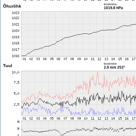
keskmine
Õhurõhk
1019.8 hPa
keskmine
Tuul
2.9 m/s
253°