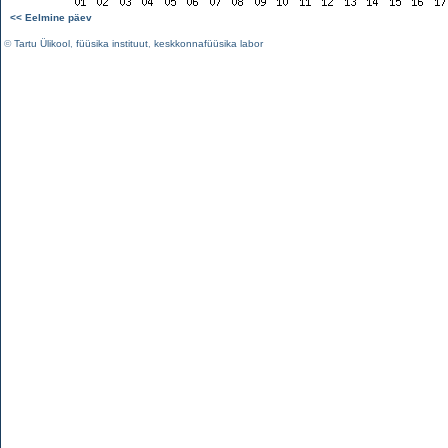
<< Eelmine päev
©
Tartu Ülikool
,
füüsika instituut
,
keskkonnafüüsika labor