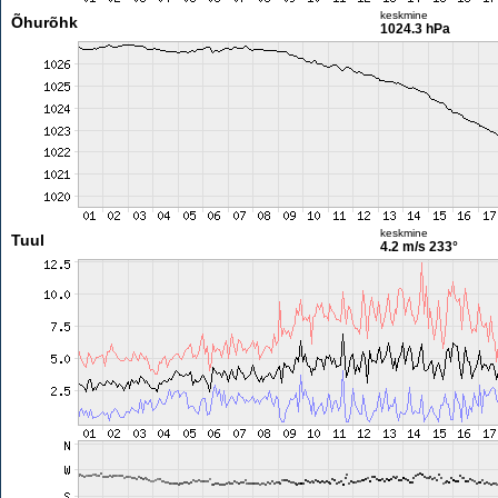
keskmine
Õhurõhk
1024.3 hPa
keskmine
Tuul
4.2 m/s
233°