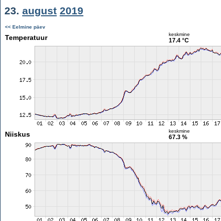
23.
august
2019
<< Eelmine päev
keskmine
Temperatuur
17.4 °C
keskmine
Niiskus
67.3 %