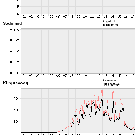
koguhulk
Sademed
0.00 mm
keskmine
Kiirgusvoog
2
153 W/m