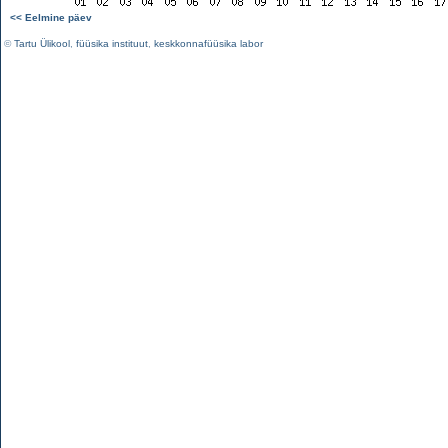
<< Eelmine päev
©
Tartu Ülikool
,
füüsika instituut
,
keskkonnafüüsika labor