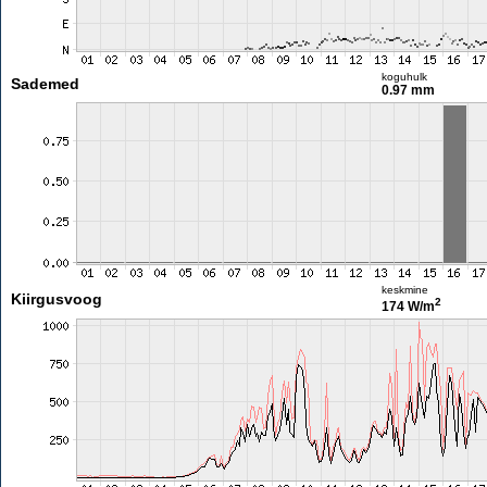
koguhulk
Sademed
0.97 mm
keskmine
Kiirgusvoog
2
174 W/m