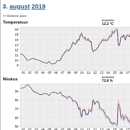
3.
august
2019
<< Eelmine päev
keskmine
Temperatuur
12.2 °C
keskmine
Niiskus
72.8 %