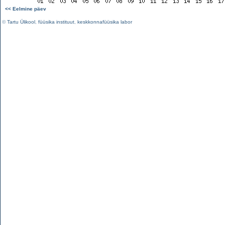
<< Eelmine päev
©
Tartu Ülikool
,
füüsika instituut
,
keskkonnafüüsika labor