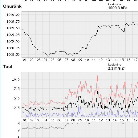
keskmine
Õhurõhk
1009.3 hPa
keskmine
Tuul
2.3 m/s
2°