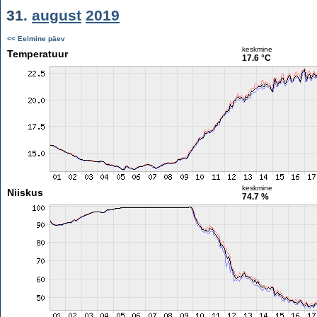
31.
august
2019
<< Eelmine päev
keskmine
Temperatuur
17.6 °C
keskmine
Niiskus
74.7 %