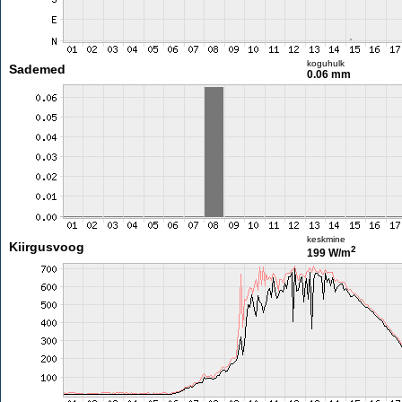
koguhulk
Sademed
0.06 mm
keskmine
Kiirgusvoog
2
199 W/m