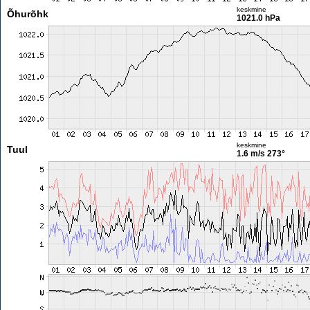
keskmine
Õhurõhk
1021.0 hPa
keskmine
Tuul
1.6 m/s
273°