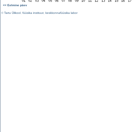
<< Eelmine päev
©
Tartu Ülikool
,
füüsika instituut
,
keskkonnafüüsika labor