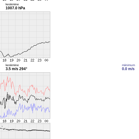
keskmine
1007.0 hPa
keskmine
miinimum
3.5 m/s
294°
0.0 m/s