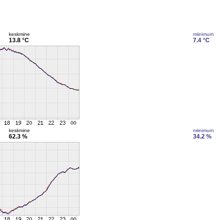
keskmine
miinimum
13.8 °C
7.4 °C
keskmine
miinimum
62.3 %
34.2 %