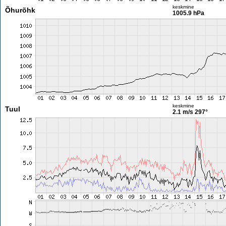
keskmine
Õhurõhk
1005.9 hPa
keskmine
Tuul
2.1 m/s
297°