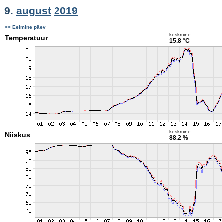
9.
august
2019
<< Eelmine päev
keskmine
Temperatuur
15.8 °C
keskmine
Niiskus
88.2 %