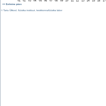
<< Eelmine päev
©
Tartu Ülikool
,
füüsika instituut
,
keskkonnafüüsika labor