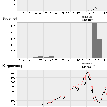
koguhulk
Sademed
4.56 mm
keskmine
Kiirgusvoog
2
141 W/m