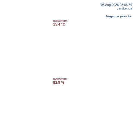
08 Aug 2026 03:06:39
värskenda
Järgmine päev >>
maksimum
15.4 °C
maksimum
92.8 %