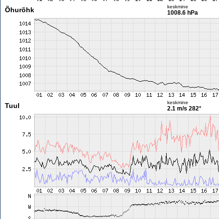
keskmine
Õhurõhk
1008.6 hPa
keskmine
Tuul
2.1 m/s
282°