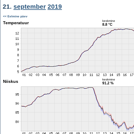
21.
september
2019
<< Eelmine päev
keskmine
Temperatuur
8.8 °C
keskmine
Niiskus
91.2 %