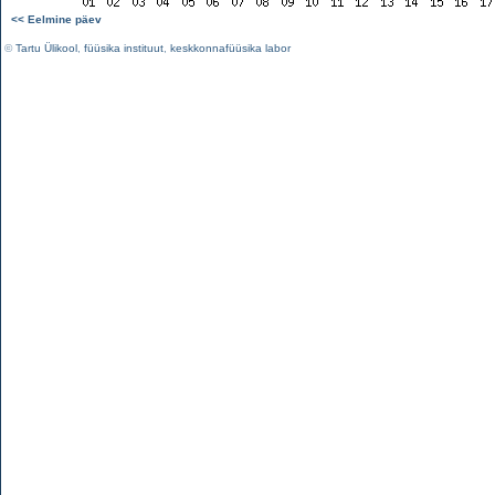
<< Eelmine päev
©
Tartu Ülikool
,
füüsika instituut
,
keskkonnafüüsika labor