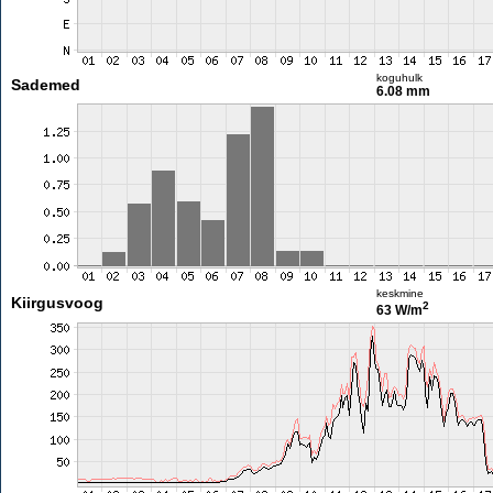
koguhulk
Sademed
6.08 mm
keskmine
Kiirgusvoog
2
63 W/m