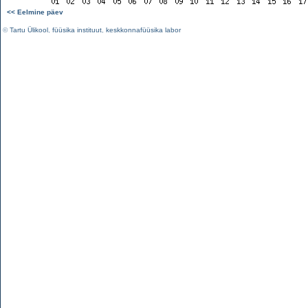
<< Eelmine päev
©
Tartu Ülikool
,
füüsika instituut
,
keskkonnafüüsika labor