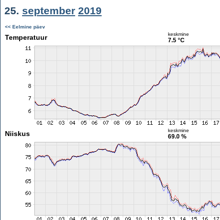
25.
september
2019
<< Eelmine päev
keskmine
Temperatuur
7.5 °C
keskmine
Niiskus
69.0 %