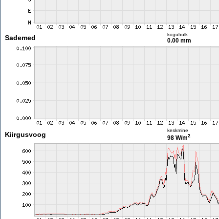
koguhulk
Sademed
0.00 mm
keskmine
Kiirgusvoog
2
98 W/m