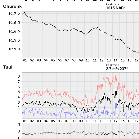
keskmine
Õhurõhk
1015.6 hPa
keskmine
Tuul
2.7 m/s
237°