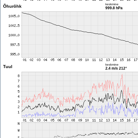
keskmine
Õhurõhk
999.8 hPa
keskmine
Tuul
2.4 m/s
212°