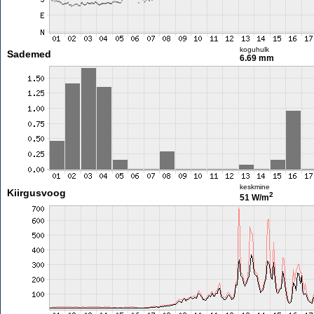
koguhulk
Sademed
6.69 mm
keskmine
Kiirgusvoog
2
51 W/m