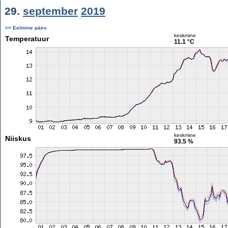
29.
september
2019
<< Eelmine päev
keskmine
Temperatuur
11.1 °C
keskmine
Niiskus
93.5 %