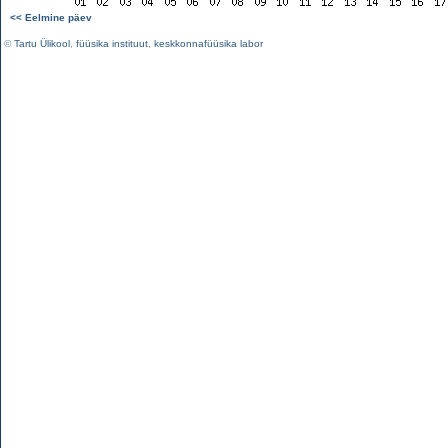
<< Eelmine päev
©
Tartu Ülikool
,
füüsika instituut
,
keskkonnafüüsika labor