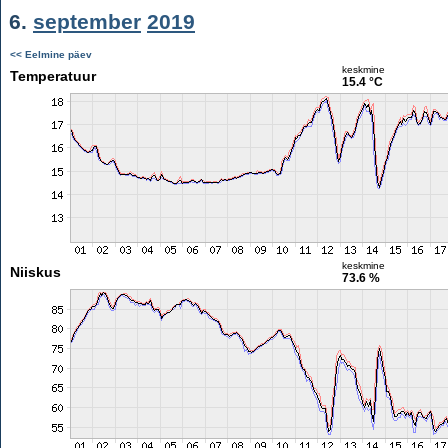
6.
september
2019
<< Eelmine päev
keskmine
Temperatuur
15.4 °C
keskmine
Niiskus
73.6 %