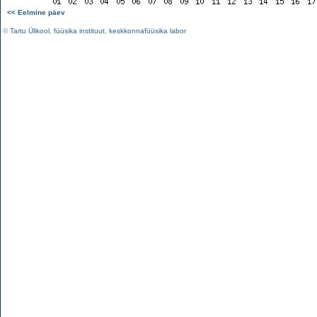
<< Eelmine päev
©
Tartu Ülikool
,
füüsika instituut
,
keskkonnafüüsika labor