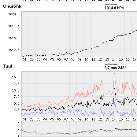
keskmine
Õhurõhk
1014.6 hPa
keskmine
Tuul
3.7 m/s
248°