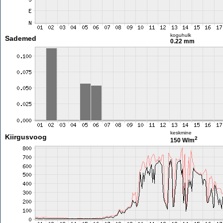
koguhulk
Sademed
0.22 mm
keskmine
Kiirgusvoog
2
150 W/m