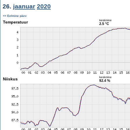
26.
jaanuar
2020
<< Eelmine päev
keskmine
Temperatuur
2.5 °C
keskmine
Niiskus
92.4 %