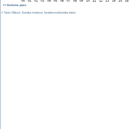
<< Eelmine päev
©
Tartu Ülikool
,
füüsika instituut
,
keskkonnafüüsika labor