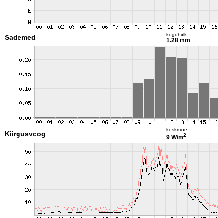
koguhulk
Sademed
1.28 mm
keskmine
Kiirgusvoog
2
9 W/m