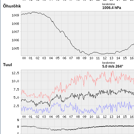
keskmine
Õhurõhk
1006.4 hPa
keskmine
Tuul
5.0 m/s
264°