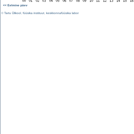
<< Eelmine päev
©
Tartu Ülikool
,
füüsika instituut
,
keskkonnafüüsika labor