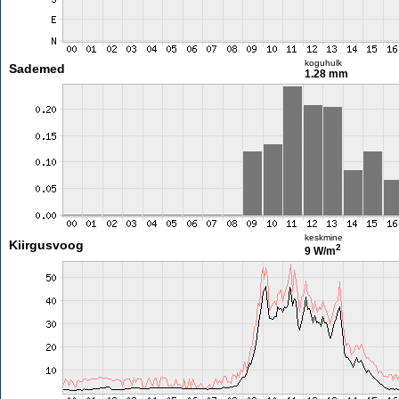
koguhulk
Sademed
1.28 mm
keskmine
Kiirgusvoog
2
9 W/m