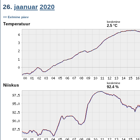
26.
jaanuar
2020
<< Eelmine päev
keskmine
Temperatuur
2.5 °C
keskmine
Niiskus
92.4 %