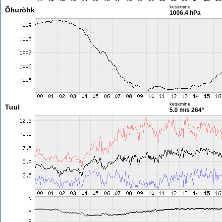
keskmine
Õhurõhk
1006.4 hPa
keskmine
Tuul
5.0 m/s
264°