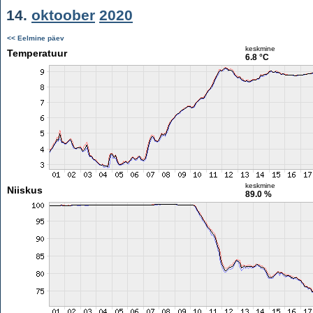
14.
oktoober
2020
<< Eelmine päev
keskmine
Temperatuur
6.8 °C
keskmine
Niiskus
89.0 %