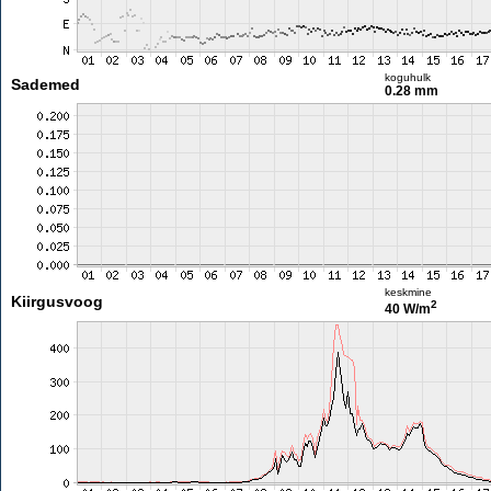
koguhulk
Sademed
0.28 mm
keskmine
Kiirgusvoog
2
40 W/m