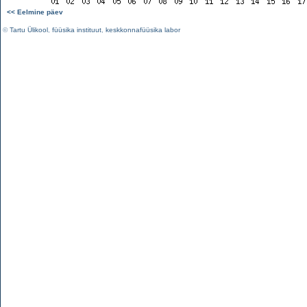
<< Eelmine päev
©
Tartu Ülikool
,
füüsika instituut
,
keskkonnafüüsika labor