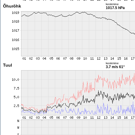
keskmine
Õhurõhk
1017.5 hPa
keskmine
Tuul
3.7 m/s
61°