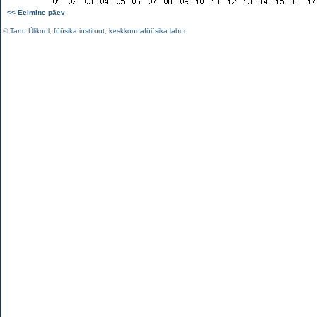
<< Eelmine päev
©
Tartu Ülikool
,
füüsika instituut
,
keskkonnafüüsika labor