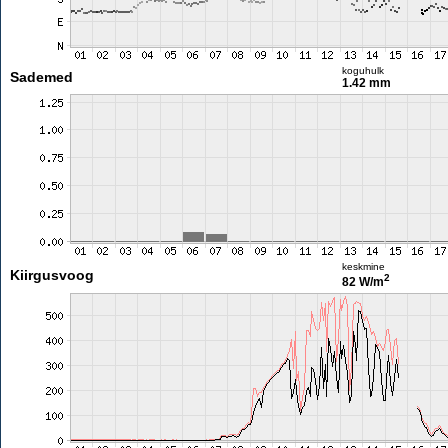
koguhulk
Sademed
1.42 mm
keskmine
Kiirgusvoog
2
82 W/m