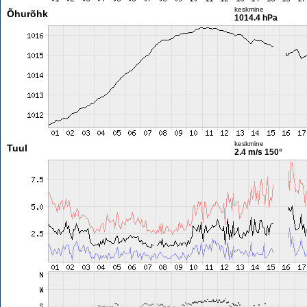
keskmine
Õhurõhk
1014.4 hPa
keskmine
Tuul
2.4 m/s
150°