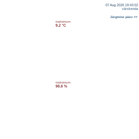
07 Aug 2026 19:43:02
värskenda
Järgmine päev >>
maksimum
9.2 °C
maksimum
96.6 %