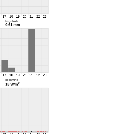
koguhulk
0.61 mm
keskmine
2
18 W/m