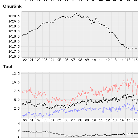
Õhurõhk
Tuul