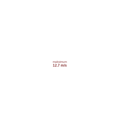
maksimum
12.7 m/s