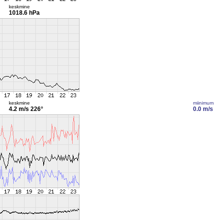
keskmine
1018.6 hPa
keskmine
miinimum
4.2 m/s
226°
0.0 m/s