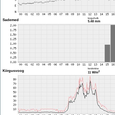
koguhulk
Sademed
5.48 mm
keskmine
Kiirgusvoog
2
11 W/m