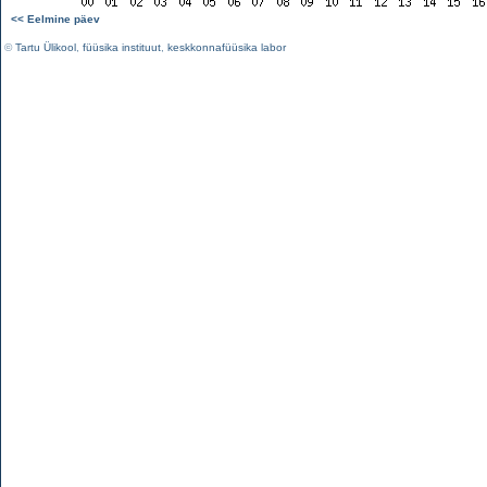
<< Eelmine päev
©
Tartu Ülikool
,
füüsika instituut
,
keskkonnafüüsika labor