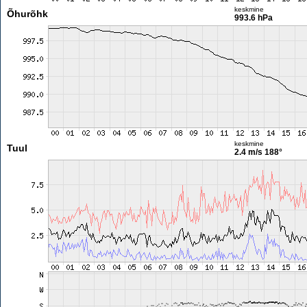
keskmine
Õhurõhk
993.6 hPa
keskmine
Tuul
2.4 m/s
188°