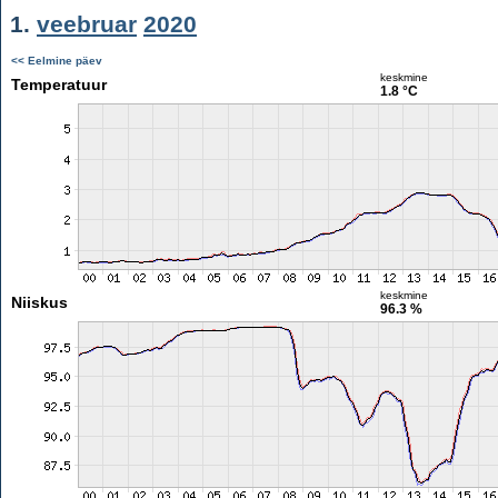
1.
veebruar
2020
<< Eelmine päev
keskmine
Temperatuur
1.8 °C
keskmine
Niiskus
96.3 %