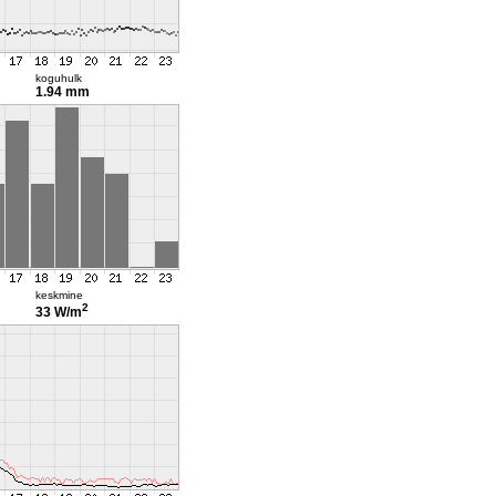
koguhulk
1.94 mm
keskmine
2
33 W/m