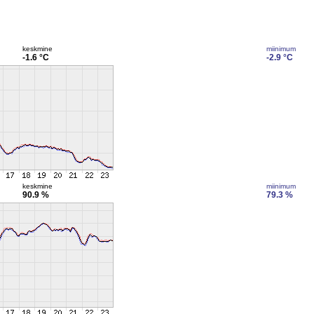
keskmine
miinimum
-1.6 °C
-2.9 °C
keskmine
miinimum
90.9 %
79.3 %