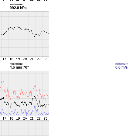
keskmine
992.8 hPa
keskmine
miinimum
4.6 m/s
70°
0.0 m/s