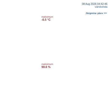
08 Aug 2026 04:42:46
värskenda
Järgmine päev >>
maksimum
-0.5 °C
maksimum
98.6 %