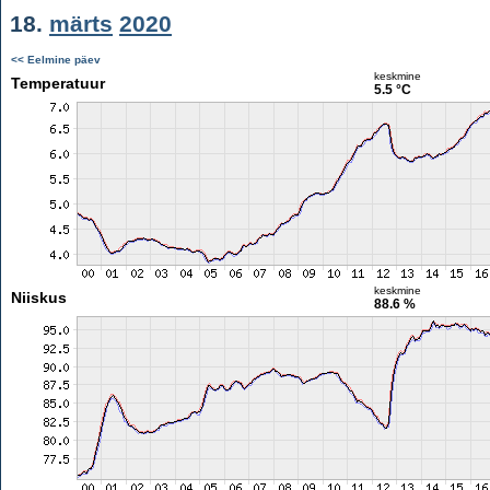
18.
märts
2020
<< Eelmine päev
keskmine
Temperatuur
5.5 °C
keskmine
Niiskus
88.6 %