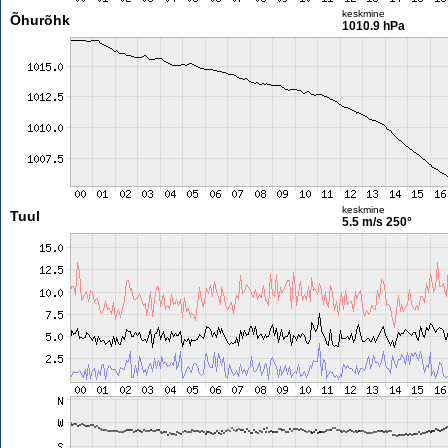
keskmine
Õhurõhk
1010.9 hPa
keskmine
Tuul
5.5 m/s
250°