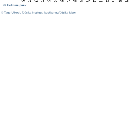
<< Eelmine päev
©
Tartu Ülikool
,
füüsika instituut
,
keskkonnafüüsika labor