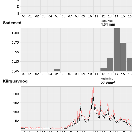
koguhulk
Sademed
4.64 mm
keskmine
Kiirgusvoog
2
27 W/m