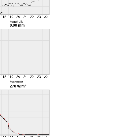
koguhulk
0.00 mm
keskmine
2
270 W/m