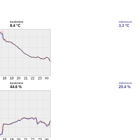
keskmine
miinimum
8.4 °C
3.3 °C
keskmine
miinimum
44.6 %
20.4 %