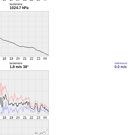
keskmine
1024.7 hPa
keskmine
miinimum
1.8 m/s
38°
0.0 m/s