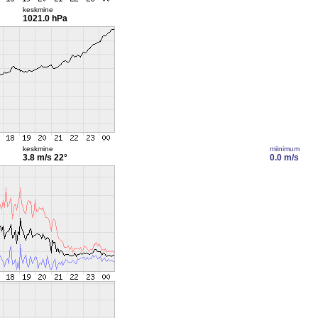
keskmine
1021.0 hPa
keskmine
miinimum
3.8 m/s
22°
0.0 m/s