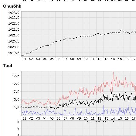
Õhurõhk
Tuul