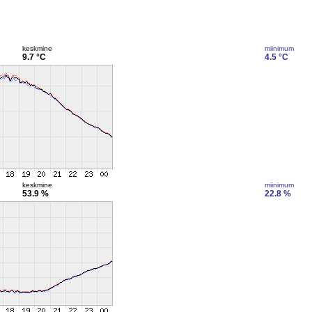
keskmine
miinimum
9.7 °C
4.5 °C
keskmine
miinimum
53.9 %
22.8 %