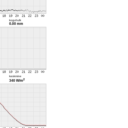
koguhulk
0.00 mm
keskmine
2
340 W/m