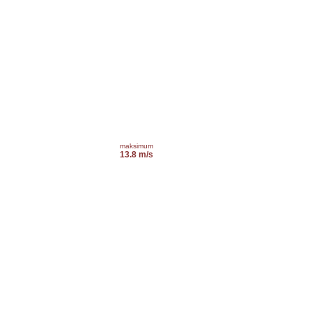
maksimum
13.8 m/s