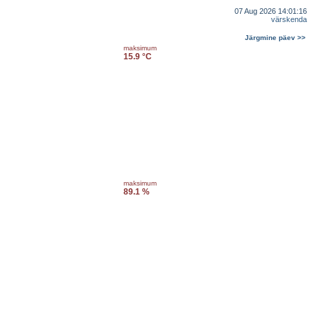
07 Aug 2026 14:01:16
värskenda
Järgmine päev >>
maksimum
15.9 °C
maksimum
89.1 %