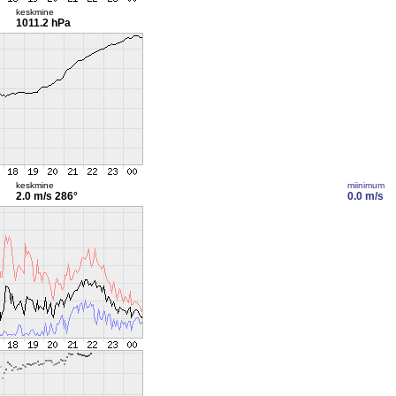
keskmine
1011.2 hPa
keskmine
miinimum
2.0 m/s
286°
0.0 m/s