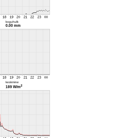
koguhulk
0.00 mm
keskmine
2
189 W/m