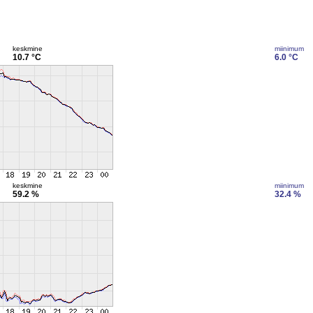
keskmine
miinimum
10.7 °C
6.0 °C
keskmine
miinimum
59.2 %
32.4 %