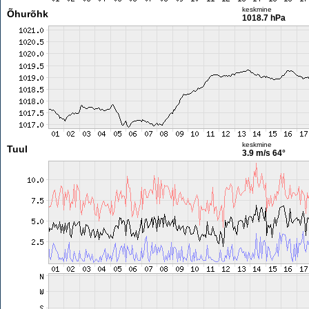
keskmine
Õhurõhk
1018.7 hPa
keskmine
Tuul
3.9 m/s
64°