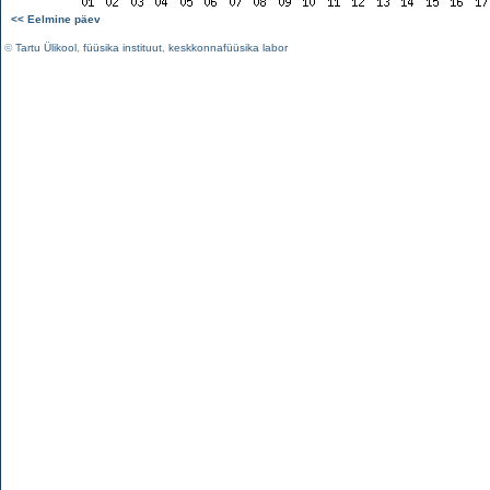
<< Eelmine päev
©
Tartu Ülikool
,
füüsika instituut
,
keskkonnafüüsika labor