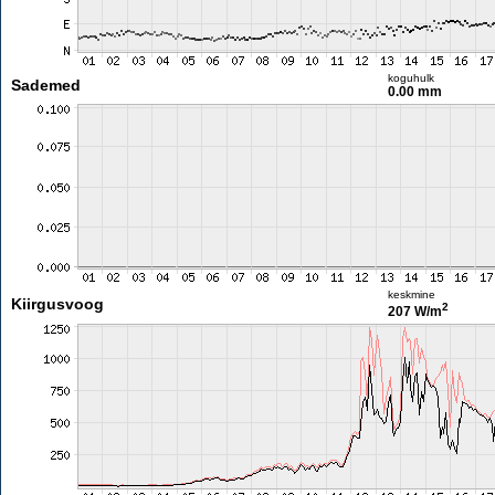
koguhulk
Sademed
0.00 mm
keskmine
Kiirgusvoog
2
207 W/m