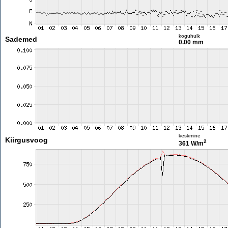
koguhulk
Sademed
0.00 mm
keskmine
Kiirgusvoog
2
361 W/m