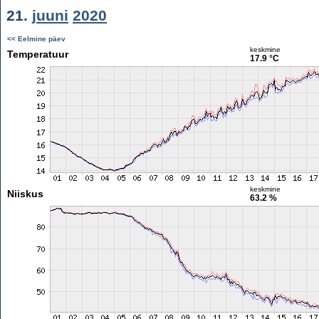
21.
juuni
2020
<< Eelmine päev
keskmine
Temperatuur
17.9 °C
keskmine
Niiskus
63.2 %