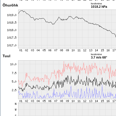
keskmine
Õhurõhk
1018.2 hPa
keskmine
Tuul
3.7 m/s
68°