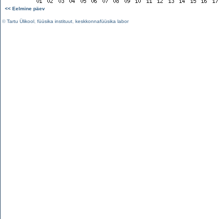
<< Eelmine päev
©
Tartu Ülikool
,
füüsika instituut
,
keskkonnafüüsika labor