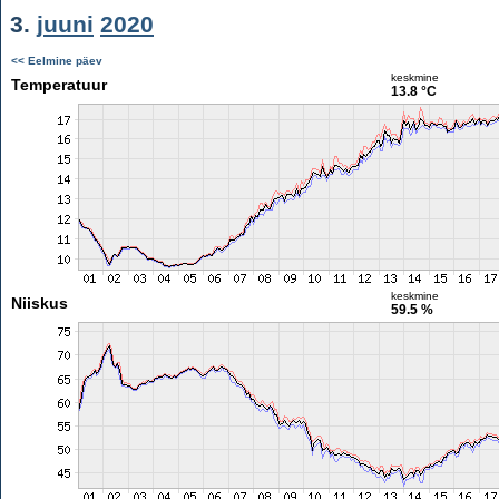
3.
juuni
2020
<< Eelmine päev
keskmine
Temperatuur
13.8 °C
keskmine
Niiskus
59.5 %