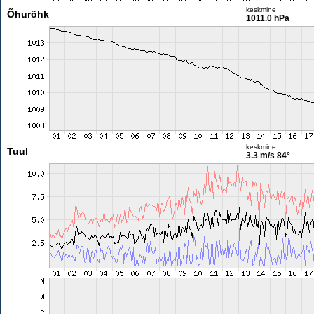
keskmine
Õhurõhk
1011.0 hPa
keskmine
Tuul
3.3 m/s
84°