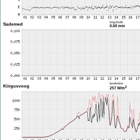
koguhulk
Sademed
0.00 mm
keskmine
Kiirgusvoog
2
257 W/m