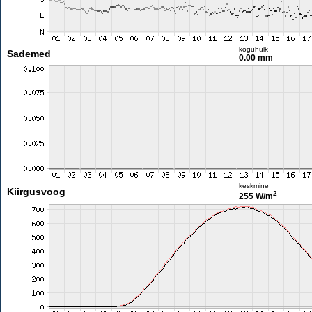
koguhulk
Sademed
0.00 mm
keskmine
Kiirgusvoog
2
255 W/m