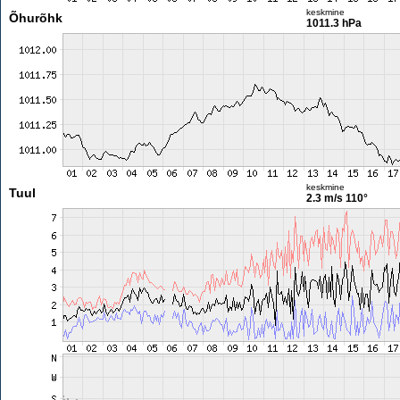
keskmine
Õhurõhk
1011.3 hPa
keskmine
Tuul
2.3 m/s
110°