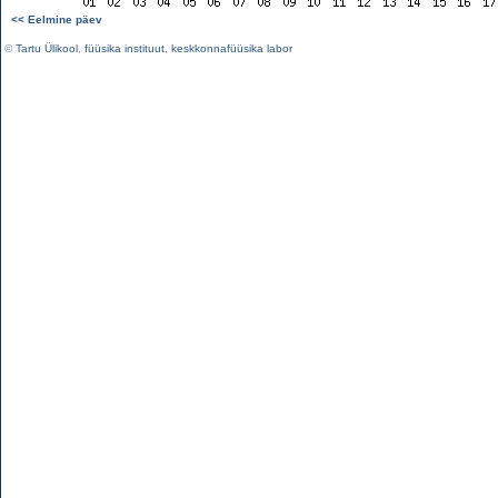
<< Eelmine päev
©
Tartu Ülikool
,
füüsika instituut
,
keskkonnafüüsika labor