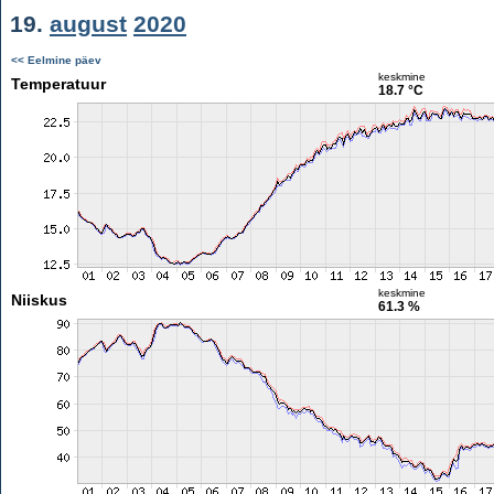
19.
august
2020
<< Eelmine päev
keskmine
Temperatuur
18.7 °C
keskmine
Niiskus
61.3 %