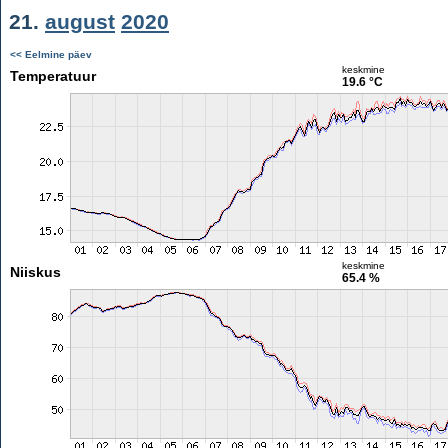
21.
august
2020
<< Eelmine päev
keskmine
Temperatuur
19.6 °C
keskmine
Niiskus
65.4 %