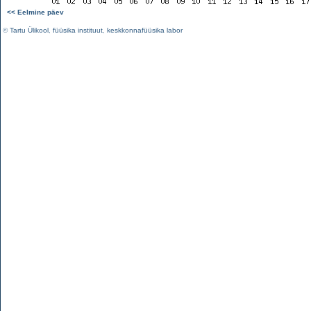
<< Eelmine päev
©
Tartu Ülikool
,
füüsika instituut
,
keskkonnafüüsika labor