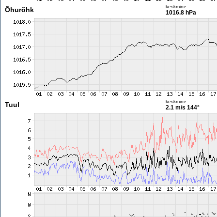
keskmine
Õhurõhk
1016.8 hPa
keskmine
Tuul
2.1 m/s
144°