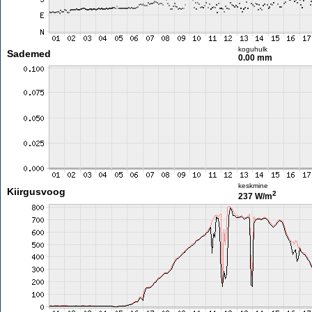
koguhulk
Sademed
0.00 mm
keskmine
Kiirgusvoog
2
237 W/m