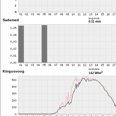
koguhulk
Sademed
0.11 mm
keskmine
Kiirgusvoog
2
142 W/m