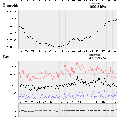
keskmine
Õhurõhk
1009.2 hPa
keskmine
Tuul
4.6 m/s
264°