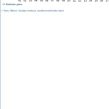
<< Eelmine päev
©
Tartu Ülikool
,
füüsika instituut
,
keskkonnafüüsika labor