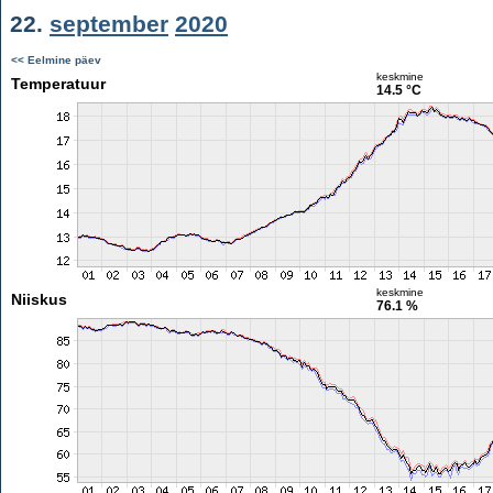
22.
september
2020
<< Eelmine päev
keskmine
Temperatuur
14.5 °C
keskmine
Niiskus
76.1 %