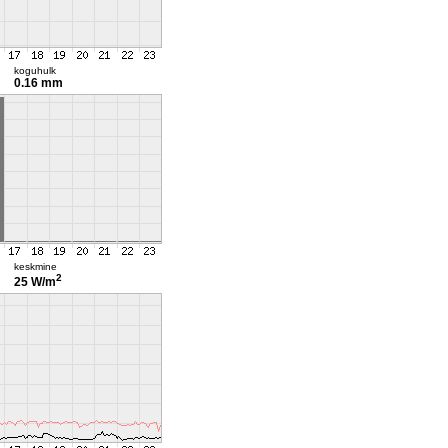
koguhulk
0.16 mm
keskmine
2
25 W/m