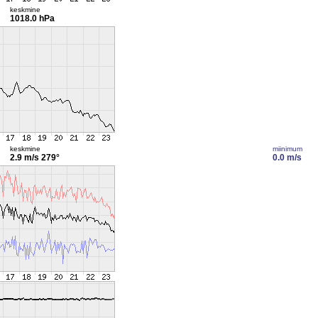
keskmine
1018.0 hPa
keskmine
miinimum
2.9 m/s
279°
0.0 m/s