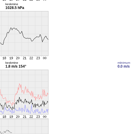
keskmine
1028.5 hPa
keskmine
miinimum
1.8 m/s
154°
0.0 m/s