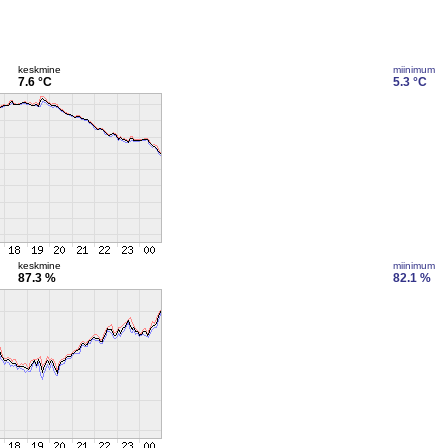
keskmine
miinimum
7.6 °C
5.3 °C
keskmine
miinimum
87.3 %
82.1 %