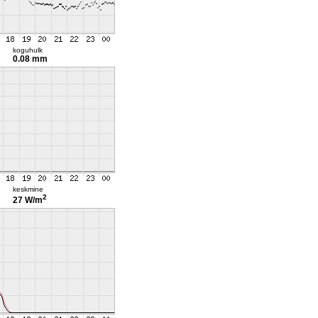
koguhulk
0.08 mm
keskmine
2
27 W/m