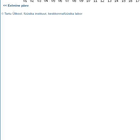
<< Eelmine päev
©
Tartu Ülikool
,
füüsika instituut
,
keskkonnafüüsika labor