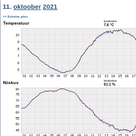
11.
oktoober
2021
<< Eelmine päev
keskmine
Temperatuur
7.6 °C
keskmine
Niiskus
61.1 %