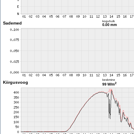
koguhulk
Sademed
0.00 mm
keskmine
Kiirgusvoog
2
99 W/m