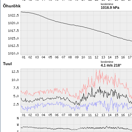
keskmine
Õhurõhk
1016.9 hPa
keskmine
Tuul
4.1 m/s
218°