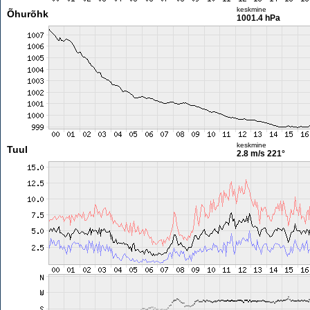
keskmine
Õhurõhk
1001.4 hPa
keskmine
Tuul
2.8 m/s
221°