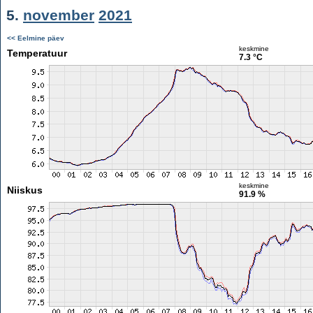
5.
november
2021
<< Eelmine päev
keskmine
Temperatuur
7.3 °C
keskmine
Niiskus
91.9 %