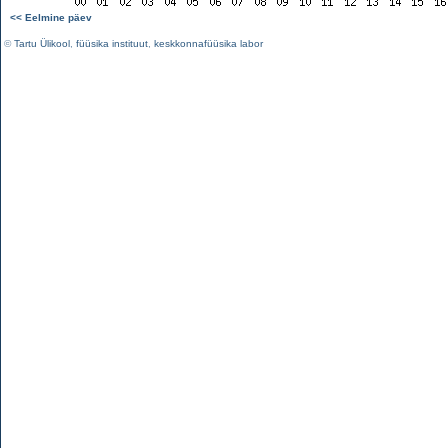
<< Eelmine päev
©
Tartu Ülikool
,
füüsika instituut
,
keskkonnafüüsika labor