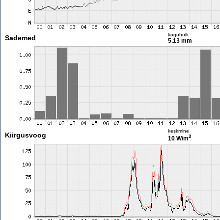
koguhulk
Sademed
5.13 mm
keskmine
Kiirgusvoog
2
10 W/m