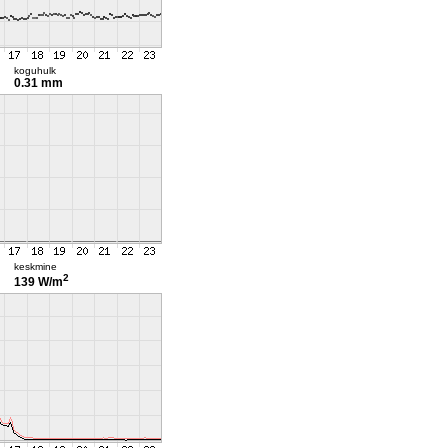
koguhulk
0.31 mm
keskmine
2
139 W/m