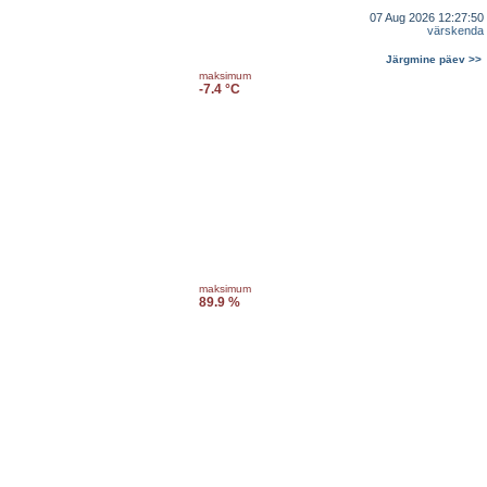
07 Aug 2026 12:27:50
värskenda
Järgmine päev >>
maksimum
-7.4 °C
maksimum
89.9 %