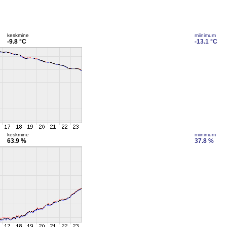
keskmine
miinimum
-9.8 °C
-13.1 °C
keskmine
miinimum
63.9 %
37.8 %