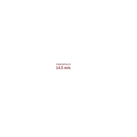
maksimum
14.5 m/s