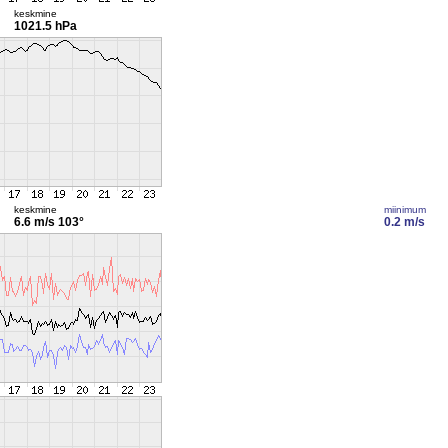
keskmine
1021.5 hPa
keskmine
miinimum
6.6 m/s
103°
0.2 m/s