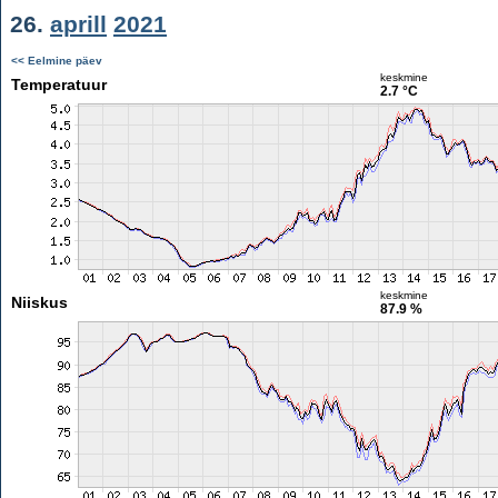
26.
aprill
2021
<< Eelmine päev
keskmine
Temperatuur
2.7 °C
keskmine
Niiskus
87.9 %