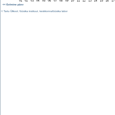
<< Eelmine päev
©
Tartu Ülikool
,
füüsika instituut
,
keskkonnafüüsika labor