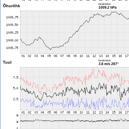
keskmine
Õhurõhk
1009.2 hPa
keskmine
Tuul
3.8 m/s
287°