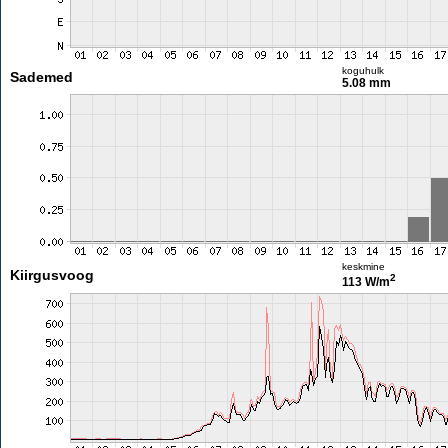
koguhulk
Sademed
5.08 mm
keskmine
Kiirgusvoog
2
113 W/m