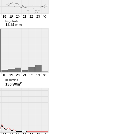
koguhulk
11.14 mm
keskmine
2
130 W/m