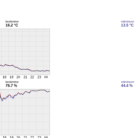
keskmine
miinimum
16.2 °C
13.5 °C
keskmine
miinimum
76.7 %
44.4 %