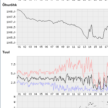
Õhurõhk
Tuul