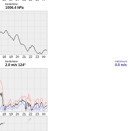
keskmine
1006.4 hPa
keskmine
miinimum
2.0 m/s
124°
0.0 m/s