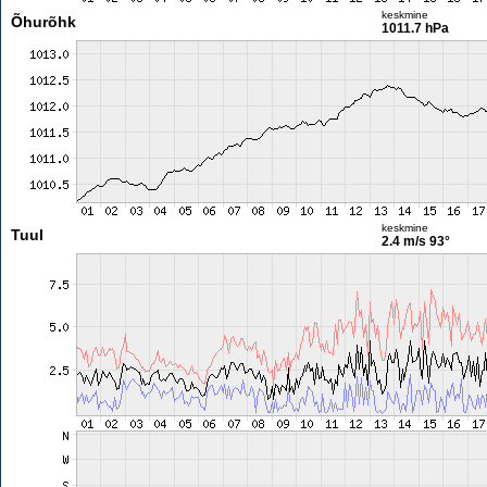
keskmine
Õhurõhk
1011.7 hPa
keskmine
Tuul
2.4 m/s
93°