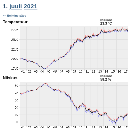
1.
juuli
2021
<< Eelmine päev
keskmine
Temperatuur
23.3 °C
keskmine
Niiskus
58.2 %