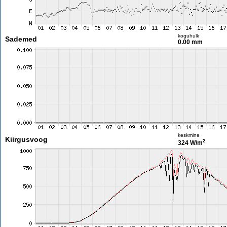
koguhulk
Sademed
0.00 mm
keskmine
Kiirgusvoog
2
324 W/m