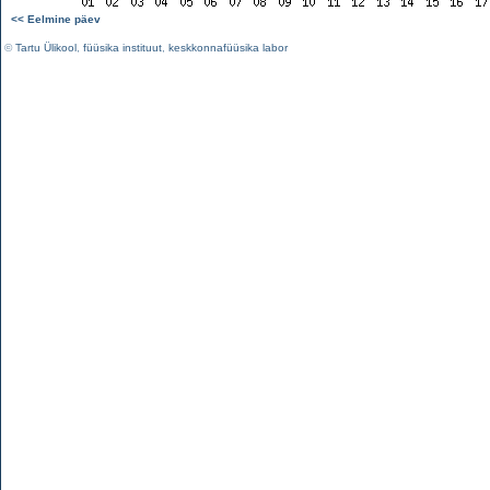
<< Eelmine päev
©
Tartu Ülikool
,
füüsika instituut
,
keskkonnafüüsika labor