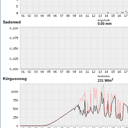
koguhulk
Sademed
0.00 mm
keskmine
Kiirgusvoog
2
231 W/m