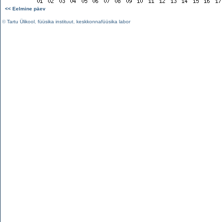
<< Eelmine päev
©
Tartu Ülikool
,
füüsika instituut
,
keskkonnafüüsika labor