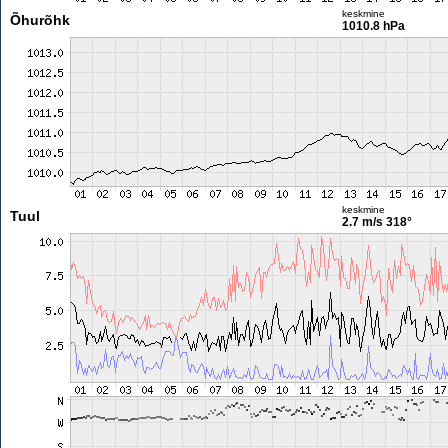
keskmine
Õhurõhk
1010.8 hPa
keskmine
Tuul
2.7 m/s
318°